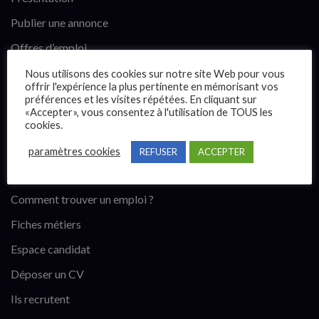
Publier une annonce
Offres d’emploi
Questions fréquentes
Nous utilisons des cookies sur notre site Web pour vous
offrir l'expérience la plus pertinente en mémorisant vos
Blog
préférences et les visites répétées. En cliquant sur
«Accepter», vous consentez à l'utilisation de TOUS les
Contact
cookies.
paramètres cookies
REFUSER
ACCEPTER
Candidats
Comment trouver un emploi ?
Fiches métiers
Espace candidat
Déposer un CV
Ils recrutent