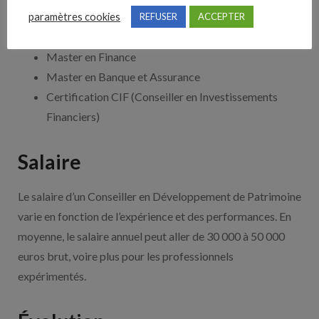
formations existantes en France :
paramètres cookies
REFUSER
ACCEPTER
Master en Gestion de Patrimoine
Master en Finance
Master en Banque et Assurance
Certification CIF (Conseiller en Investissements
Financiers)
Salaire
Le salaire d’un Conseiller en Développement de Patrimoine
varie en fonction de l’expérience et des performances. En
moyenne, le salaire annuel peut aller de 30 000 à 50 000
euros brut, voire plus pour les professionnels
expérimentés.