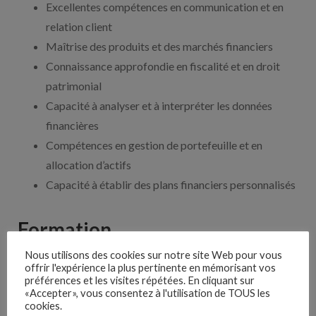
Excellentes compétences en communication et en
relation client
Maîtrise des produits et des marchés financiers
Connaissance approfondie en fiscalité et en droit
patrimonial
Capacité à analyser et à interpréter les données
financières
Compétences en gestion de portefeuille et en
allocation d’actifs
Capacité à établir des plans financiers personnalisés
Formation
Nous utilisons des cookies sur notre site Web pour vous
Pour devenir Conseiller en Développement de Patrimoine,
offrir l'expérience la plus pertinente en mémorisant vos
préférences et les visites répétées. En cliquant sur
il est recommandé d’obtenir une formation en finance,
«Accepter», vous consentez à l'utilisation de TOUS les
gestion de patrimoine ou assurance. Voici quelques
cookies.