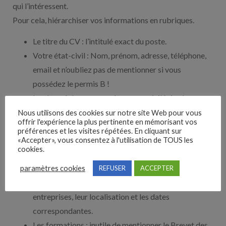
qui l’intéressent.
Pour cela, hiérarchiser vos informations en rubriques.
Le titre du CV : l’intitulé exact du poste.
Votre état-civil : Nom, prénom, adresse, téléphone,
email et n’oubliez pas de mentionner si vous
possédez le permis B !
Le résumé de vos compétences : privilégiez les
savoir-faire ou compétences en lien avec le poste
Nous utilisons des cookies sur notre site Web pour vous
offrir l'expérience la plus pertinente en mémorisant vos
convoité et n’hésitez pas à reprendre les formules de
préférences et les visites répétées. En cliquant sur
l’offre d’emploi.
«Accepter», vous consentez à l'utilisation de TOUS les
cookies.
Les expériences professionnelles en rapport avec le
poste : commencez toujours par la plus récente et
paramètres cookies
REFUSER
ACCEPTER
listez les postes et les fonctions occupés, les
entreprises, leur localisation et les dates
correspondantes.
Les formations : inutile de mentionner le Brevet des