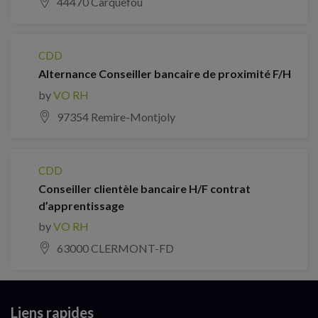
44470 Carquefou
CDD
Alternance Conseiller bancaire de proximité F/H
by
VO RH
97354 Remire-Montjoly
CDD
Conseiller clientèle bancaire H/F contrat
d’apprentissage
by
VO RH
63000 CLERMONT-FD
Liens rapides