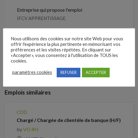
Entreprise qui propose l'emploi
IFCV APPRENTISSAGE
Référence
Nous utilisons des cookies sur notre site Web pour vous
4295198
offrir l'expérience la plus pertinente en mémorisant vos
préférences et les visites répétées. En cliquant sur
«Accepter», vous consentez à l'utilisation de TOUS les
cookies.
Clôture des candidatures : 26 août 2026
paramètres cookies
REFUSER
ACCEPTER
Je postule
Emplois similaires
CDD
Chargé / Chargée de clientèle de banque (H/F)
by
VO RH