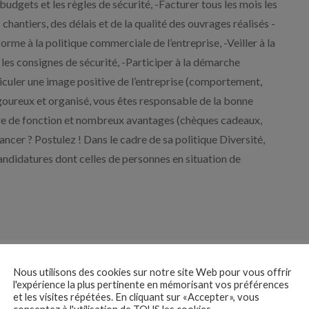
s budgets et les règles de sécurité, -Facturer tous les mois les
 chantiers, des délais et de la qualité des ouvrages réalisés -
orme à la politique commerciale de l’entreprise, -Veiller à la
r les consignes de sécurité, -Participer à la démarche
hiculer une image positive de l’entreprise (comportement,
goureux et organisé, vous êtes responsable de la bonne
ure de fonction et nombreux avantages (chèques cadeaux,
ncer ? Postulez ! Dans le cadre de sa politique Diversité,
ndidatures dont celles de personnes en situation de
Nous utilisons des cookies sur notre site Web pour vous offrir
l'expérience la plus pertinente en mémorisant vos préférences
et les visites répétées. En cliquant sur «Accepter», vous
 des