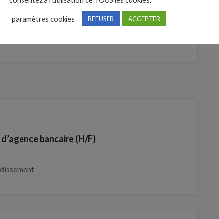
consentez à l'utilisation de TOUS les cookies.
tures
paramètres cookies
REFUSER
ACCEPTER
Je postule
t
e d’agence bancaire (H/F)
ndissement