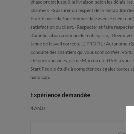
phase projet jusqu’à la livraison, selon les délais, le
chantiers, -S’assurer du respect de la rentabilité des
Etablir une relation commerciale avec le client conf
satisfaction du client, -Respecter et faire respecte
d’amélioration continue de l’entreprise, -Devoir vé
tenue de travail correcte…) PROFIL : Autonome, ri
conduite des chantiers qui vous sont confiés. Voit
chèques vacances, prime Macron etc.) Prêt à vous la
Start People étudie à compétences égales toutes ca
handicap.
Expérience demandée
4 An(s)
Clôture