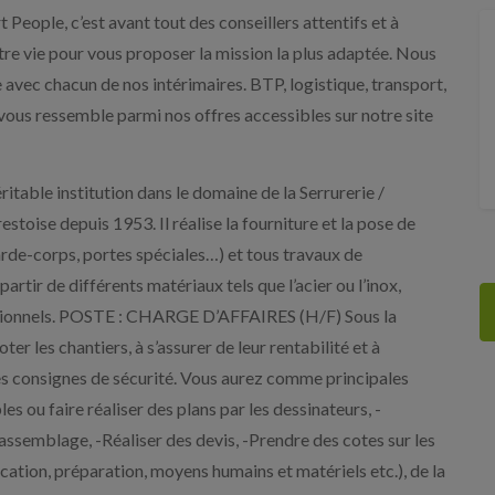
t People, c’est avant tout des conseillers attentifs et à
otre vie pour vous proposer la mission la plus adaptée. Nous
e avec chacun de nos intérimaires. BTP, logistique, transport,
 vous ressemble parmi nos offres accessibles sur notre site
able institution dans le domaine de la Serrurerie /
estoise depuis 1953. Il réalise la fourniture et la pose de
garde-corps, portes spéciales…) et tous travaux de
rtir de différents matériaux tels que l’acier ou l’inox,
ssionnels. POSTE : CHARGE D’AFFAIRES (H/F) Sous la
er les chantiers, à s’assurer de leur rentabilité et à
es consignes de sécurité. Vous aurez comme principales
s ou faire réaliser des plans par les dessinateurs, -
r assemblage, -Réaliser des devis, -Prendre des cotes sur les
fication, préparation, moyens humains et matériels etc.), de la