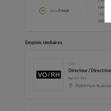
candida
2 mois
Il y a
: 15 aoû
2026
Emplois similaires
CDI
Directeur / Directric
by
VO RH
75009 Paris 9e Arro