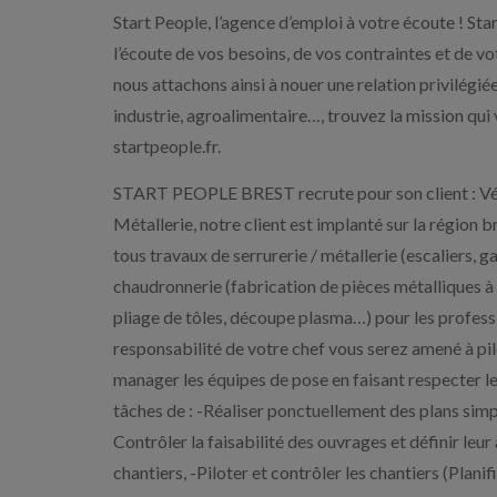
Start People, l’agence d’emploi à votre écoute ! Star
l’écoute de vos besoins, de vos contraintes et de v
nous attachons ainsi à nouer une relation privilégié
industrie, agroalimentaire…, trouvez la mission qui
startpeople.fr.
START PEOPLE BREST recrute pour son client : Vérit
Métallerie, notre client est implanté sur la région br
tous travaux de serrurerie / métallerie (escaliers, 
chaudronnerie (fabrication de pièces métalliques à pa
pliage de tôles, découpe plasma…) pour les profe
responsabilité de votre chef vous serez amené à pilot
manager les équipes de pose en faisant respecter l
tâches de : -Réaliser ponctuellement des plans simple
Contrôler la faisabilité des ouvrages et définir leu
chantiers, -Piloter et contrôler les chantiers (Plani