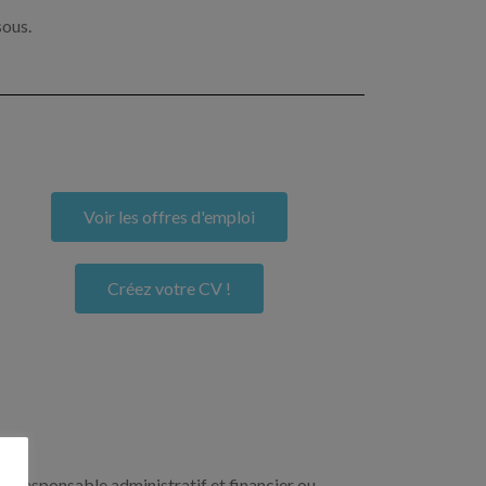
sous.
Voir les offres d'emploi
Créez votre CV !
un responsable administratif et financier ou