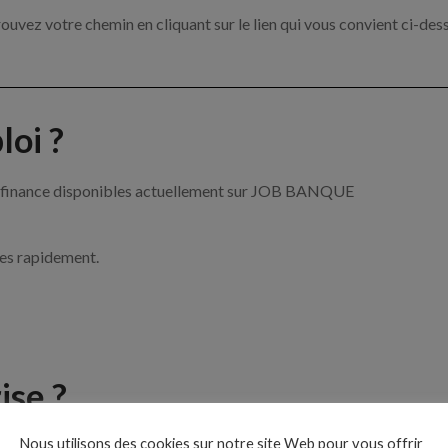
ouvez votre chemin en cliquant sur le lien qui vous convient ci-des
oi ?
 la finance disponibles actuellement sur JOB BANQUE
ces rapidement.
ise ?
Nous utilisons des cookies sur notre site Web pour vous offrir
 de la banque et de la finance par exemple un conseiller financier, 