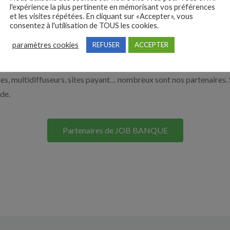
l'expérience la plus pertinente en mémorisant vos préférences
on site. Découvrez nos solutions pour vous aider à recruter en cliqu
et les visites répétées. En cliquant sur «Accepter», vous
consentez à l'utilisation de TOUS les cookies.
paramètres cookies
REFUSER
ACCEPTER
Nos solutions entreprises
s, multidiffuseurs, sites payant… nombreux sont nos partenaires. 
ide.
Partenaires de JOB BANQUE