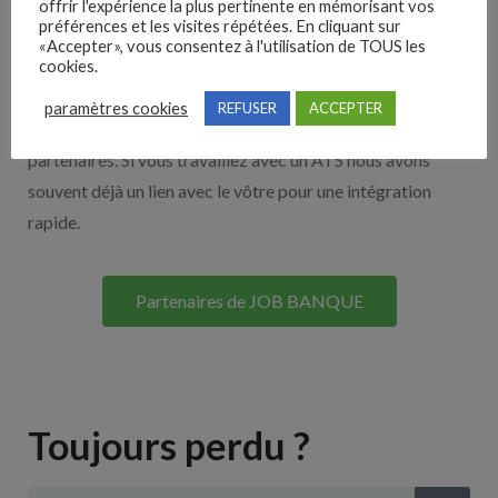
offrir l'expérience la plus pertinente en mémorisant vos
préférences et les visites répétées. En cliquant sur
Nos solutions entreprises
«Accepter», vous consentez à l'utilisation de TOUS les
cookies.
Découvrez nos partenaires ! Moteurs de recherches,
paramètres cookies
REFUSER
ACCEPTER
multidiffuseurs, sites payant… nombreux sont nos
partenaires. Si vous travaillez avec un ATS nous avons
souvent déjà un lien avec le vôtre pour une intégration
rapide.
Partenaires de JOB BANQUE
Toujours perdu ?