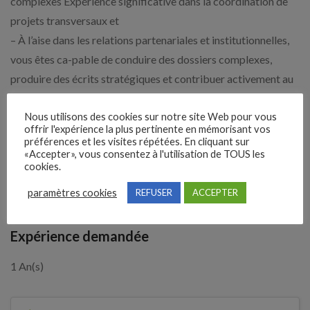
complexes Expérience significative dans la coordination de
projets transversaux et
– À l’aise dans les relations partenariales et institutionnelles,
vous êtes ca-pable de conduire des dossiers complexes,
produire des écrits stratégiques et contribuer activement au
développement des activités régionales Une expérience en
réponse à des appels à projets ou marchés publics est
Nous utilisons des cookies sur notre site Web pour vous
offrir l'expérience la plus pertinente en mémorisant vos
fortement appréciée La connaissance du secteur social ou
préférences et les visites répétées. En cliquant sur
«Accepter», vous consentez à l'utilisation de TOUS les
médico-social serait un plus Maitrise des outils bureautiques,
cookies.
notamment Excel, et excellentes capa-cités rédactionnelles
paramètres cookies
REFUSER
ACCEPTER
et d’analyse.
Expérience demandée
1 An(s)