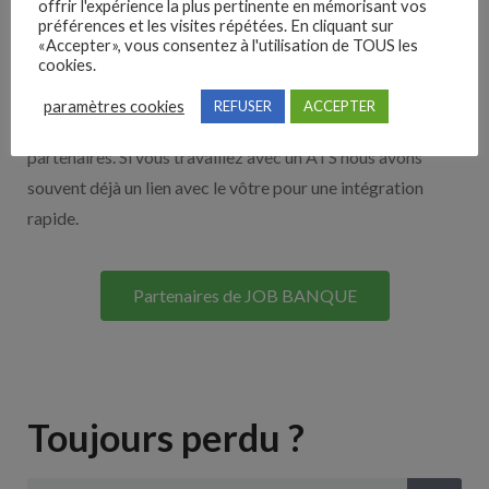
offrir l'expérience la plus pertinente en mémorisant vos
préférences et les visites répétées. En cliquant sur
Nos solutions entreprises
«Accepter», vous consentez à l'utilisation de TOUS les
cookies.
Découvrez nos partenaires ! Moteurs de recherches,
paramètres cookies
REFUSER
ACCEPTER
multidiffuseurs, sites payant… nombreux sont nos
partenaires. Si vous travaillez avec un ATS nous avons
souvent déjà un lien avec le vôtre pour une intégration
rapide.
Partenaires de JOB BANQUE
Toujours perdu ?