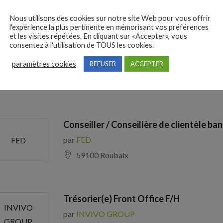
75009 Paris 9e Arrondissement
Nous utilisons des cookies sur notre site Web pour vous offrir
l'expérience la plus pertinente en mémorisant vos préférences
et les visites répétées. En cliquant sur «Accepter», vous
consentez à l'utilisation de TOUS les cookies.
Trésorier / Trésorière d’entreprise (H/F
OOPERATIVE
paramètres cookies
REFUSER
ACCEPTER
par
COOPERATIVE EUREDEN
EUREDEN
29800 Landerneau
Conseiller / Conseillère de clientèle ban
par
FED
FED
59100 Roubaix
Trésorier(e) Front Office F/H
INVIVO
par
INVIVO GROUP
GROUP