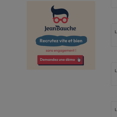
Côte-d'Or
Deux-Sèvres
Dordogne
Doubs
Essonne
Eure
Eure-et-Loir
Finistère
Gard
Gironde
Guyane