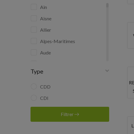
Ain
Aisne
Allier
Alpes-Maritimes
Aude
Aveyron
Type
Bas-Rhin
R
Bouches-du-Rhône
CDD
Calvados
CDI
Cantal
Filtrer
Charente-Maritime
Cher