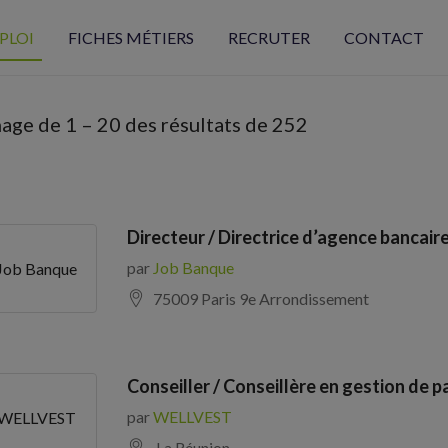
PLOI
FICHES MÉTIERS
RECRUTER
CONTACT
hage de
1
–
20
des résultats de 252
Directeur / Directrice d’agence bancaire
par
Job Banque
Job Banque
75009 Paris 9e Arrondissement
Conseiller / Conseillère en gestion de p
par
WELLVEST
WELLVEST
La Réunion