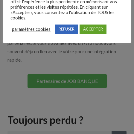
offrir l'expérience la plus pertinente en mémorisant vos
préférences et les visites répétées. En cliquant sur
Nos solutions entreprises
«Accepter», vous consentez à l'utilisation de TOUS les
cookies.
Découvrez nos partenaires ! Moteurs de recherches,
paramètres cookies
REFUSER
ACCEPTER
multidiffuseurs, sites payant… nombreux sont nos
partenaires. Si vous travaillez avec un ATS nous avons
souvent déjà un lien avec le vôtre pour une intégration
rapide.
Partenaires de JOB BANQUE
Toujours perdu ?