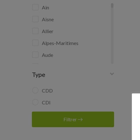
Ain
Aisne
Allier
Alpes-Maritimes
Aude
Aveyron
Type
Bas-Rhin
Bouches-du-Rhône
CDD
Calvados
CDI
Cantal
Filtrer
Charente-Maritime
Cher