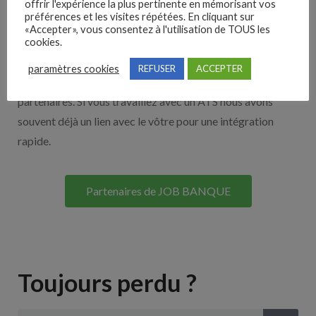
offrir l'expérience la plus pertinente en mémorisant vos
préférences et les visites répétées. En cliquant sur
Nos solutions entreprises
«Accepter», vous consentez à l'utilisation de TOUS les
cookies.
Découvrez nos partenaires ! Moteurs de recherches,
paramètres cookies
REFUSER
ACCEPTER
multidiffuseurs, sites payant… nombreux sont nos
partenaires. Si vous travaillez avec un ATS nous avons
souvent déjà un lien avec le vôtre pour une intégration
rapide.
Partenaires de JOB BANQUE
Toujours perdu ?