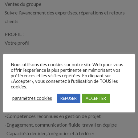
Ventes du groupe
Suivre l’avancement des expertises, réparations et retours
clients
PROFIL :
Votre profil
-Diplômé(e) d’un Bac+5 Ingénieur ou équivalent en Génie
Electrotechnique
Nous utilisons des cookies sur notre site Web pour vous
offrir l'expérience la plus pertinente en mémorisant vos
-Vous justifiez d’au moins 2 ans d’expérience dans la gestion
préférences et les visites répétées. En cliquant sur
«Accepter», vous consentez à l'utilisation de TOUS les
de projets industriels
cookies.
Vos atouts pour réussir
paramètres cookies
REFUSER
ACCEPTER
-Excellente relation client et sens du service
-Compétences reconnues en gestion de projet
-Engagement, communication fluide, travail en équipe
-Capacité à décider, à négocier et à fédérer