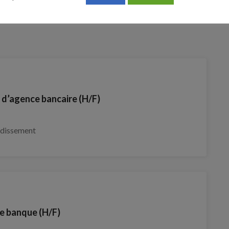
e d’agence bancaire (H/F)
ndissement
de banque (H/F)