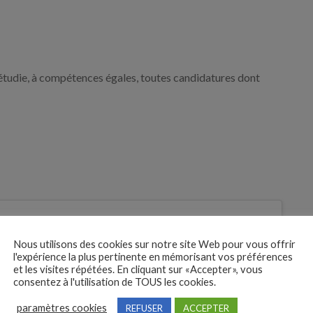
étudie, à compétences égales, toutes candidatures dont
 des
Nous utilisons des cookies sur notre site Web pour vous offrir
tures
l'expérience la plus pertinente en mémorisant vos préférences
Je postule
et les visites répétées. En cliquant sur «Accepter», vous
consentez à l'utilisation de TOUS les cookies.
bre
paramètres cookies
REFUSER
ACCEPTER