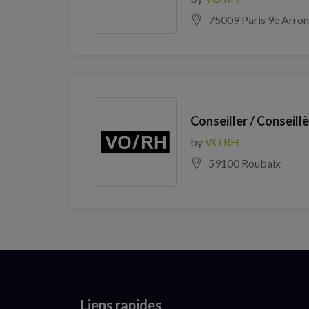
75009 Paris 9e Arro
Conseiller / Conseillè
by
VO RH
59100 Roubaix
Liens rapides