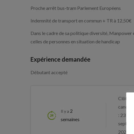
Proche arrêt bus-tram Parlement Européens
Indemnité de transport en commun + TR à 12,50€
Dans le cadre de sa politique diversité, Manpower 
celles de personnes en situation de handicap
Expérience demandée
Débutant accepté
Clôture
candida
2
Il y a
: 23
semaines
septem
2026