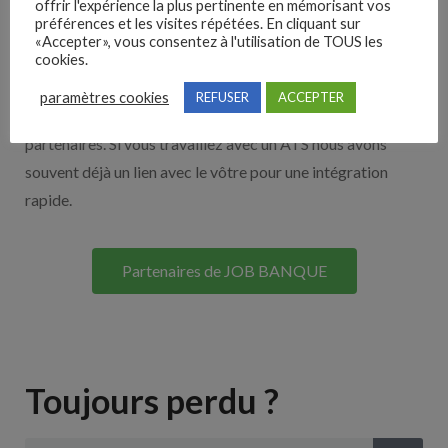
offrir l'expérience la plus pertinente en mémorisant vos
préférences et les visites répétées. En cliquant sur
Nos solutions entreprises
«Accepter», vous consentez à l'utilisation de TOUS les
cookies.
Découvrez nos partenaires ! Moteurs de recherches,
paramètres cookies
REFUSER
ACCEPTER
multidiffuseurs, sites payant… nombreux sont nos
partenaires. Si vous travaillez avec un ATS nous avons
souvent déjà un lien avec le vôtre pour une intégration
rapide.
Partenaires de JOB BANQUE
Toujours perdu ?