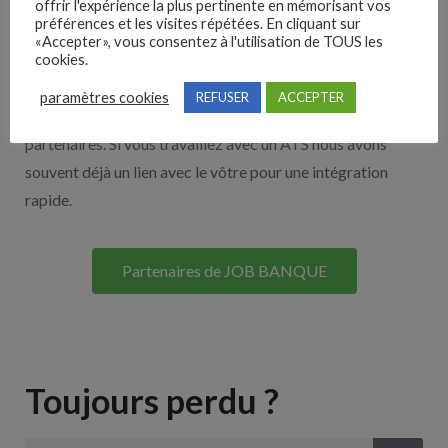
offrir l'expérience la plus pertinente en mémorisant vos
préférences et les visites répétées. En cliquant sur
Nos solutions entreprises
«Accepter», vous consentez à l'utilisation de TOUS les
cookies.
Découvrez nos partenaires ! Moteurs de recherches,
paramètres cookies
REFUSER
ACCEPTER
multidiffuseurs, sites payant… nombreux sont nos
partenaires. Si vous travaillez avec un ATS nous avons
souvent déjà un lien avec le vôtre pour une intégration
rapide.
Partenaires de JOB BANQUE
Toujours perdu ?