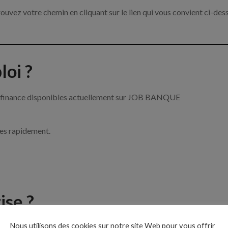
ouvez votre chemin en cliquant sur le lien qui vous convient ci-des
oi ?
 la finance disponibles actuellement sur JOB BANQUE
ces rapidement.
ise ?
Nous utilisons des cookies sur notre site Web pour vous offrir
 de la banque et de la finance par exemple un conseiller financier, 