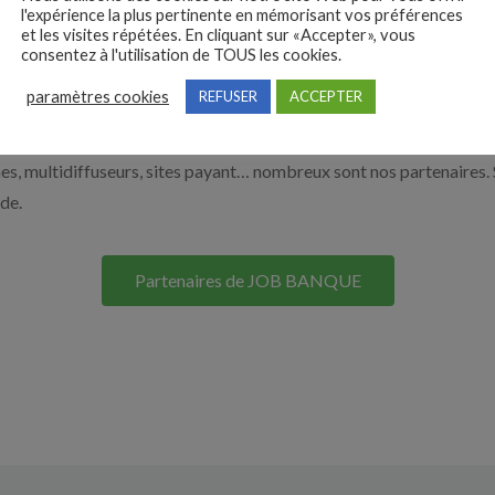
l'expérience la plus pertinente en mémorisant vos préférences
on site. Découvrez nos solutions pour vous aider à recruter en cliqu
et les visites répétées. En cliquant sur «Accepter», vous
consentez à l'utilisation de TOUS les cookies.
paramètres cookies
REFUSER
ACCEPTER
Nos solutions entreprises
s, multidiffuseurs, sites payant… nombreux sont nos partenaires. 
ide.
Partenaires de JOB BANQUE