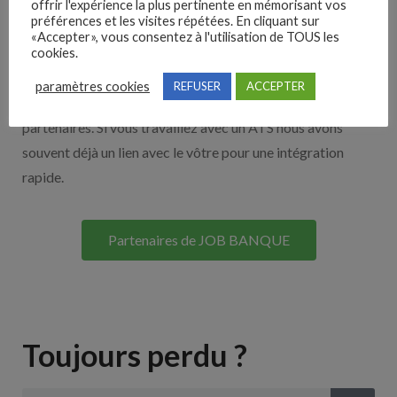
offrir l'expérience la plus pertinente en mémorisant vos
préférences et les visites répétées. En cliquant sur
Nos solutions entreprises
«Accepter», vous consentez à l'utilisation de TOUS les
cookies.
Découvrez nos partenaires ! Moteurs de recherches,
paramètres cookies
REFUSER
ACCEPTER
multidiffuseurs, sites payant… nombreux sont nos
partenaires. Si vous travaillez avec un ATS nous avons
souvent déjà un lien avec le vôtre pour une intégration
rapide.
Partenaires de JOB BANQUE
Toujours perdu ?