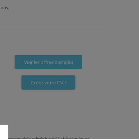
sous.
Voir les offres d'emploi
Créez votre CV !
un responsable administratif et financier ou