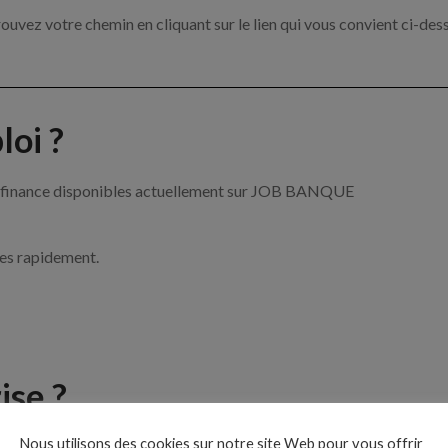
ouvez votre chemin en cliquant sur le lien qui vous convient ci-des
oi ?
 la finance disponibles actuellement sur JOB BANQUE
ces rapidement.
ise ?
Nous utilisons des cookies sur notre site Web pour vous offrir
 de la banque et de la finance par exemple un conseiller financier, 