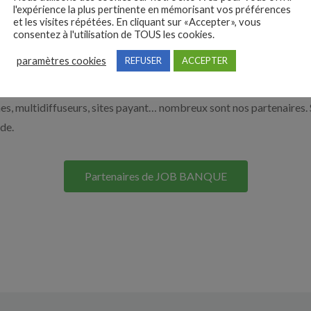
l'expérience la plus pertinente en mémorisant vos préférences
on site. Découvrez nos solutions pour vous aider à recruter en cliqu
et les visites répétées. En cliquant sur «Accepter», vous
consentez à l'utilisation de TOUS les cookies.
paramètres cookies
REFUSER
ACCEPTER
Nos solutions entreprises
s, multidiffuseurs, sites payant… nombreux sont nos partenaires. 
ide.
Partenaires de JOB BANQUE