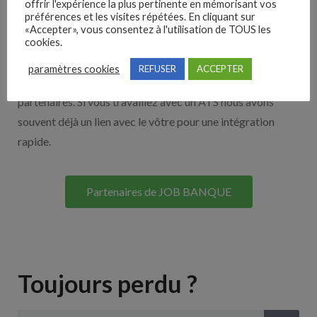
offrir l'expérience la plus pertinente en mémorisant vos
préférences et les visites répétées. En cliquant sur
Nos solutions entreprises
«Accepter», vous consentez à l'utilisation de TOUS les
cookies.
Découvrez nos partenaires ! Moteurs de recherches,
paramètres cookies
REFUSER
ACCEPTER
multidiffuseurs, sites payant… nombreux sont nos
partenaires. Si vous travaillez avec un ATS nous avons
souvent déjà un lien avec le vôtre pour une intégration
rapide.
Partenaires de JOB BANQUE
Toujours perdu ?