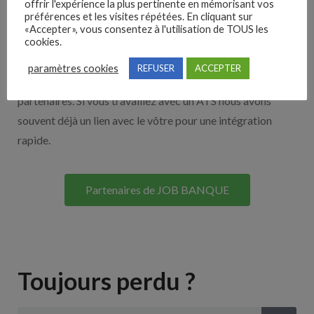
offrir l'expérience la plus pertinente en mémorisant vos
préférences et les visites répétées. En cliquant sur
Nos solutions entreprises
«Accepter», vous consentez à l'utilisation de TOUS les
cookies.
Découvrez nos partenaires ! Moteurs de recherches,
paramètres cookies
REFUSER
ACCEPTER
multidiffuseurs, sites payant… nombreux sont nos
partenaires. Si vous travaillez avec un ATS nous avons
souvent déjà un lien avec le vôtre pour une intégration
rapide.
Partenaires de JOB BANQUE
Toujours perdu ?