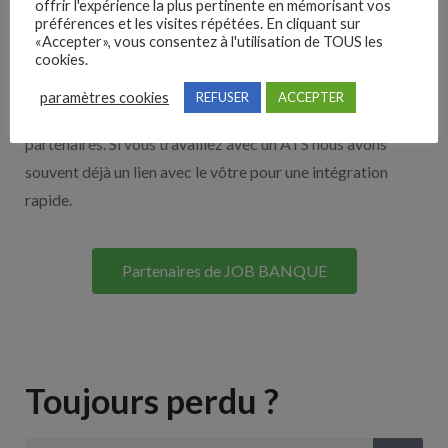
offrir l'expérience la plus pertinente en mémorisant vos
préférences et les visites répétées. En cliquant sur
Nos solutions entreprises
«Accepter», vous consentez à l'utilisation de TOUS les
cookies.
Découvrez nos partenaires ! Moteurs de recherches,
paramètres cookies
REFUSER
ACCEPTER
multidiffuseurs, sites payant… nombreux sont nos
partenaires. Si vous travaillez avec un ATS nous avons
souvent déjà un lien avec le vôtre pour une intégration
rapide.
Partenaires de JOB BANQUE
Toujours perdu ?