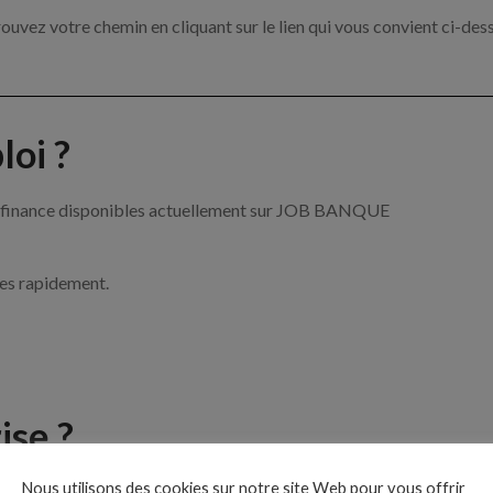
ouvez votre chemin en cliquant sur le lien qui vous convient ci-des
oi ?
 la finance disponibles actuellement sur JOB BANQUE
ces rapidement.
ise ?
Nous utilisons des cookies sur notre site Web pour vous offrir
 de la banque et de la finance par exemple un conseiller financier, 