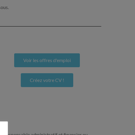
sous.
Voir les offres d'emploi
Créez votre CV !
un responsable administratif et financier ou