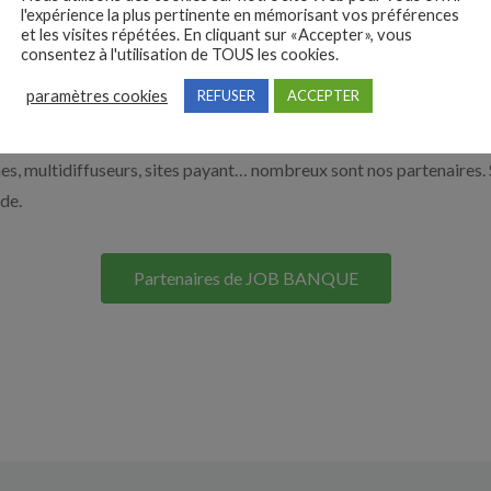
l'expérience la plus pertinente en mémorisant vos préférences
on site. Découvrez nos solutions pour vous aider à recruter en cliqu
et les visites répétées. En cliquant sur «Accepter», vous
consentez à l'utilisation de TOUS les cookies.
paramètres cookies
REFUSER
ACCEPTER
Nos solutions entreprises
s, multidiffuseurs, sites payant… nombreux sont nos partenaires. 
ide.
Partenaires de JOB BANQUE