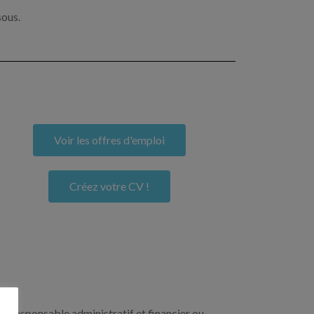
sous.
Voir les offres d'emploi
Créez votre CV !
un responsable administratif et financier ou