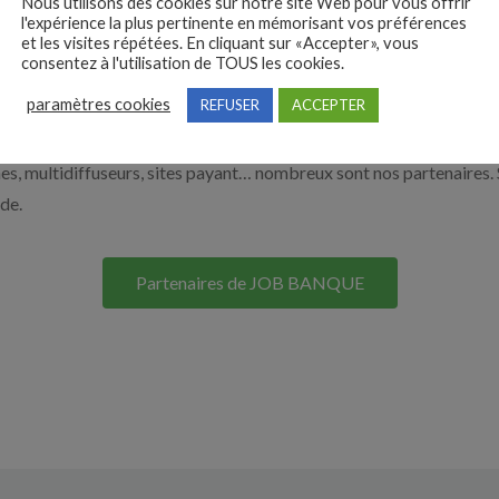
Nous utilisons des cookies sur notre site Web pour vous offrir
l'expérience la plus pertinente en mémorisant vos préférences
on site. Découvrez nos solutions pour vous aider à recruter en cliqu
et les visites répétées. En cliquant sur «Accepter», vous
consentez à l'utilisation de TOUS les cookies.
paramètres cookies
REFUSER
ACCEPTER
Nos solutions entreprises
s, multidiffuseurs, sites payant… nombreux sont nos partenaires. 
ide.
Partenaires de JOB BANQUE