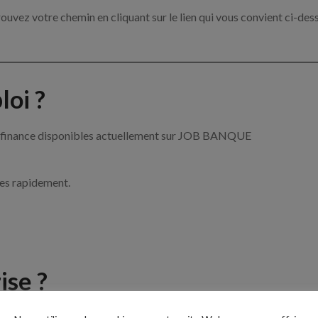
ouvez votre chemin en cliquant sur le lien qui vous convient ci-des
oi ?
 la finance disponibles actuellement sur JOB BANQUE
ces rapidement.
ise ?
 de la banque et de la finance par exemple un conseiller financier, 