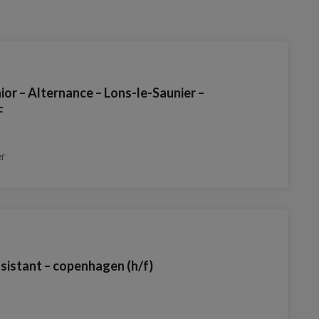
nior – Alternance – Lons-le-Saunier –
F
er
assistant – copenhagen (h/f)