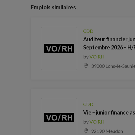
Emplois similaires
CDD
Auditeur financier ju
Septembre 2026 – H/
by
VO RH
39000 Lons-le-Sauni
CDD
Vie – junior finance 
by
VO RH
92190 Meudon