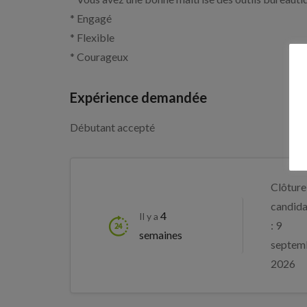
* Engagé
* Flexible
* Courageux
Expérience demandée
Débutant accepté
Clôture
candida
4
Il y a
: 9
semaines
septem
2026