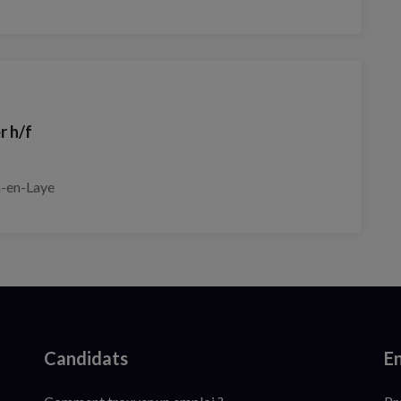
r h/f
-en-Laye
Candidats
En