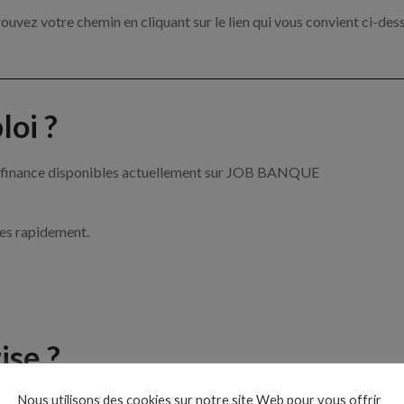
ouvez votre chemin en cliquant sur le lien qui vous convient ci-des
oi ?
 la finance disponibles actuellement sur JOB BANQUE
ces rapidement.
ise ?
Nous utilisons des cookies sur notre site Web pour vous offrir
 de la banque et de la finance par exemple un conseiller financier, 