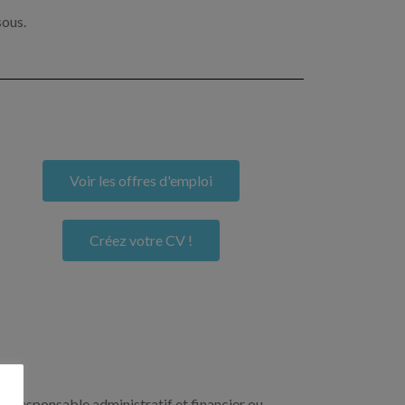
sous.
Voir les offres d'emploi
Créez votre CV !
un responsable administratif et financier ou