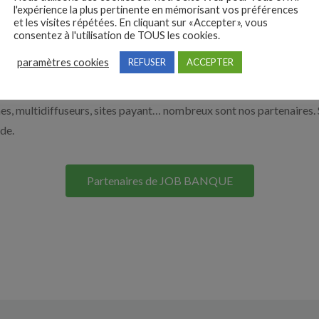
l'expérience la plus pertinente en mémorisant vos préférences
on site. Découvrez nos solutions pour vous aider à recruter en cliqu
et les visites répétées. En cliquant sur «Accepter», vous
consentez à l'utilisation de TOUS les cookies.
paramètres cookies
REFUSER
ACCEPTER
Nos solutions entreprises
s, multidiffuseurs, sites payant… nombreux sont nos partenaires. 
ide.
Partenaires de JOB BANQUE