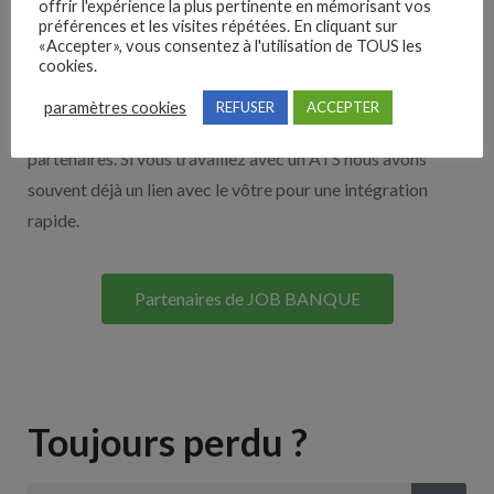
offrir l'expérience la plus pertinente en mémorisant vos
préférences et les visites répétées. En cliquant sur
Nos solutions entreprises
«Accepter», vous consentez à l'utilisation de TOUS les
cookies.
Découvrez nos partenaires ! Moteurs de recherches,
paramètres cookies
REFUSER
ACCEPTER
multidiffuseurs, sites payant… nombreux sont nos
partenaires. Si vous travaillez avec un ATS nous avons
souvent déjà un lien avec le vôtre pour une intégration
rapide.
Partenaires de JOB BANQUE
Toujours perdu ?