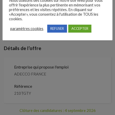
Nous utilisons des cookies sur notre site Web pour vous
offrir l'expérience la plus pertinente en mémorisant vos
préférences et les visites répétées. En cliquant sur
1 mois
«Accepter», vous consentez à l'utilisation de TOUS les
Il y a
cookies.
Clôture des candidatures : 4
paramètres cookies
REFUSER
ACCEPTER
Je postule
septembre 2026
Détails de l’offre
Entreprise qui propose l'emploi
ADECCO FRANCE
Référence
210TGTY
Clôture des candidatures : 4 septembre 2026