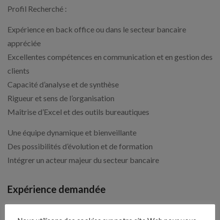
Profil Recherché :
Expérience en back office ou dans le secteur bancaire
appréciée
Excellentes compétences en communication et en gestion des
clients
Capacité d’analyse et de synthèse
Rigueur et sens de l’organisation
Maîtrise d’Excel et des outils bureautiques
Une équipe dynamique et bienveillante
Des possibilités d’évolution et de formation
Intégrer un acteur majeur du secteur bancaire
Expérience demandée
2 An(s)