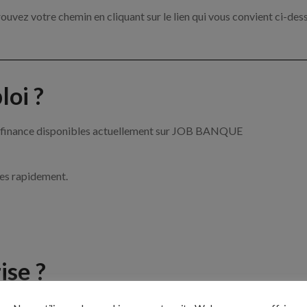
ouvez votre chemin en cliquant sur le lien qui vous convient ci-des
oi ?
 la finance disponibles actuellement sur JOB BANQUE
ces rapidement.
ise ?
 de la banque et de la finance par exemple un conseiller financier, 