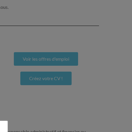
sous.
Voir les offres d'emploi
Créez votre CV !
un responsable administratif et financier ou