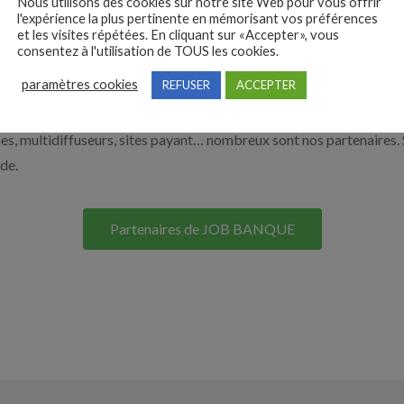
Nous utilisons des cookies sur notre site Web pour vous offrir
l'expérience la plus pertinente en mémorisant vos préférences
on site. Découvrez nos solutions pour vous aider à recruter en cliqu
et les visites répétées. En cliquant sur «Accepter», vous
consentez à l'utilisation de TOUS les cookies.
paramètres cookies
REFUSER
ACCEPTER
Nos solutions entreprises
s, multidiffuseurs, sites payant… nombreux sont nos partenaires. 
ide.
Partenaires de JOB BANQUE