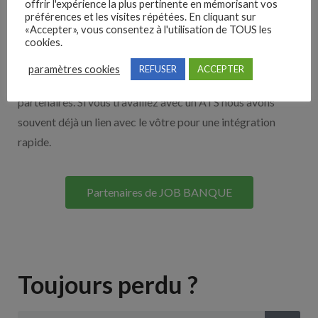
offrir l'expérience la plus pertinente en mémorisant vos
préférences et les visites répétées. En cliquant sur
Nos solutions entreprises
«Accepter», vous consentez à l'utilisation de TOUS les
cookies.
Découvrez nos partenaires ! Moteurs de recherches,
paramètres cookies
REFUSER
ACCEPTER
multidiffuseurs, sites payant… nombreux sont nos
partenaires. Si vous travaillez avec un ATS nous avons
souvent déjà un lien avec le vôtre pour une intégration
rapide.
Partenaires de JOB BANQUE
Toujours perdu ?