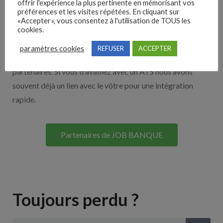
offrir l'expérience la plus pertinente en mémorisant vos
préférences et les visites répétées. En cliquant sur
Nos solutions entreprises
«Accepter», vous consentez à l'utilisation de TOUS les
cookies.
Découvrez nos partenaires ! Moteurs de recherches,
paramètres cookies
REFUSER
ACCEPTER
multidiffuseurs, sites payant… nombreux sont nos
partenaires. Si vous travaillez avec un ATS nous avons
souvent déjà un lien avec le vôtre pour une intégration
rapide.
Partenaires de JOB BANQUE
Toujours perdu ?