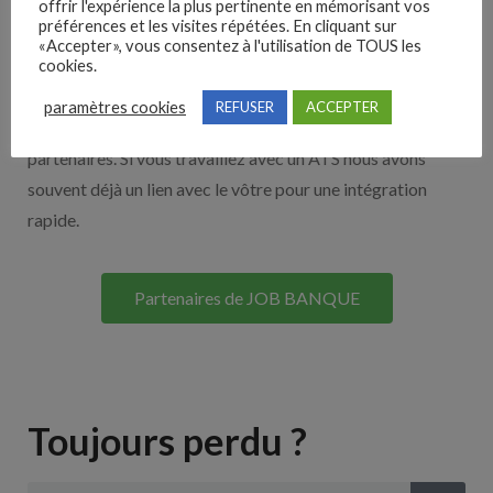
offrir l'expérience la plus pertinente en mémorisant vos
préférences et les visites répétées. En cliquant sur
Nos solutions entreprises
«Accepter», vous consentez à l'utilisation de TOUS les
cookies.
Découvrez nos partenaires ! Moteurs de recherches,
paramètres cookies
REFUSER
ACCEPTER
multidiffuseurs, sites payant… nombreux sont nos
partenaires. Si vous travaillez avec un ATS nous avons
souvent déjà un lien avec le vôtre pour une intégration
rapide.
Partenaires de JOB BANQUE
Toujours perdu ?