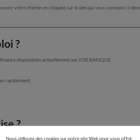
ouvez votre chemin en cliquant sur le lien qui vous convient ci-des
oi ?
 la finance disponibles actuellement sur JOB BANQUE
ces rapidement.
ise ?
Nous utilisons des cookies sur notre site Web pour vous offrir
 de la banque et de la finance par exemple un conseiller financier, 