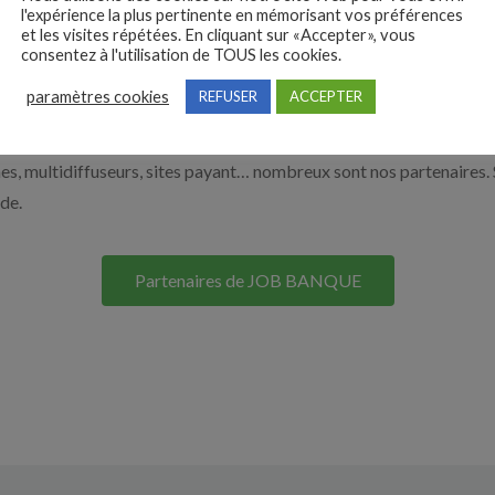
l'expérience la plus pertinente en mémorisant vos préférences
on site. Découvrez nos solutions pour vous aider à recruter en cliqu
et les visites répétées. En cliquant sur «Accepter», vous
consentez à l'utilisation de TOUS les cookies.
paramètres cookies
REFUSER
ACCEPTER
Nos solutions entreprises
s, multidiffuseurs, sites payant… nombreux sont nos partenaires. 
ide.
Partenaires de JOB BANQUE