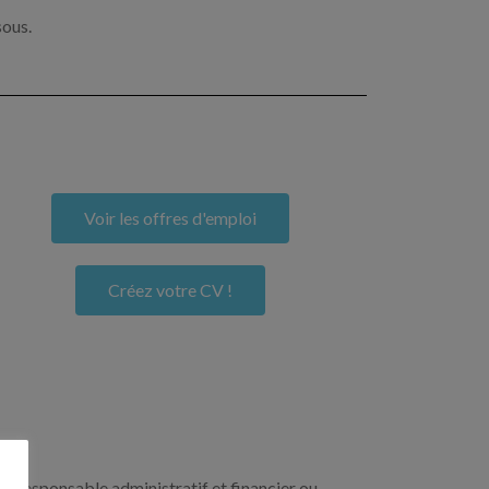
sous.
Voir les offres d'emploi
Créez votre CV !
un responsable administratif et financier ou