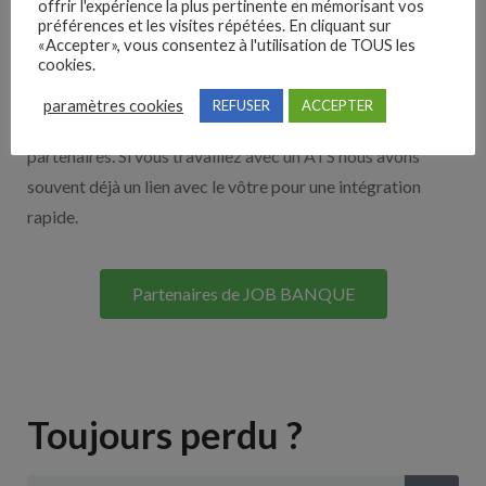
offrir l'expérience la plus pertinente en mémorisant vos
préférences et les visites répétées. En cliquant sur
Nos solutions entreprises
«Accepter», vous consentez à l'utilisation de TOUS les
cookies.
Découvrez nos partenaires ! Moteurs de recherches,
paramètres cookies
REFUSER
ACCEPTER
multidiffuseurs, sites payant… nombreux sont nos
partenaires. Si vous travaillez avec un ATS nous avons
souvent déjà un lien avec le vôtre pour une intégration
rapide.
Partenaires de JOB BANQUE
Toujours perdu ?