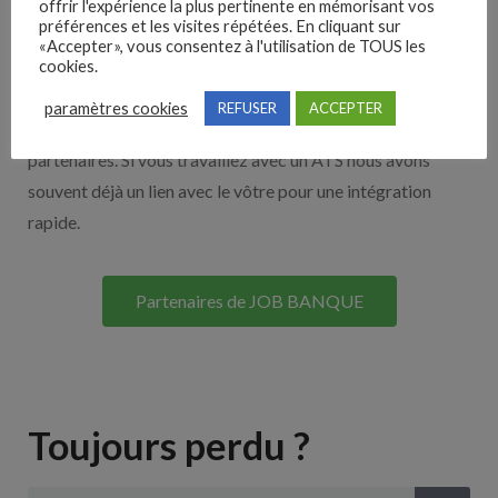
offrir l'expérience la plus pertinente en mémorisant vos
préférences et les visites répétées. En cliquant sur
Nos solutions entreprises
«Accepter», vous consentez à l'utilisation de TOUS les
cookies.
Découvrez nos partenaires ! Moteurs de recherches,
paramètres cookies
REFUSER
ACCEPTER
multidiffuseurs, sites payant… nombreux sont nos
partenaires. Si vous travaillez avec un ATS nous avons
souvent déjà un lien avec le vôtre pour une intégration
rapide.
Partenaires de JOB BANQUE
Toujours perdu ?