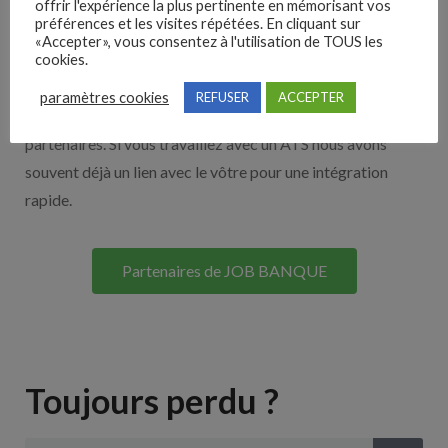
offrir l'expérience la plus pertinente en mémorisant vos
préférences et les visites répétées. En cliquant sur
Nos solutions entreprises
«Accepter», vous consentez à l'utilisation de TOUS les
cookies.
Découvrez nos partenaires ! Moteurs de recherches,
paramètres cookies
REFUSER
ACCEPTER
multidiffuseurs, sites payant… nombreux sont nos
partenaires. Si vous travaillez avec un ATS nous avons
souvent déjà un lien avec le vôtre pour une intégration
rapide.
Partenaires de JOB BANQUE
Toujours perdu ?