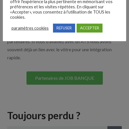
offrir l'expérience la plus pertinente en mémorisant vos
préférences et les visites répétées. En cliquant sur
Nos solutions entreprises
«Accepter», vous consentez à l'utilisation de TOUS les
cookies.
Découvrez nos partenaires ! Moteurs de recherches,
paramètres cookies
REFUSER
ACCEPTER
multidiffuseurs, sites payant… nombreux sont nos
partenaires. Si vous travaillez avec un ATS nous avons
souvent déjà un lien avec le vôtre pour une intégration
rapide.
Partenaires de JOB BANQUE
Toujours perdu ?