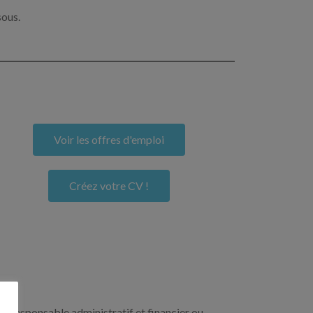
sous.
Voir les offres d'emploi
Créez votre CV !
un responsable administratif et financier ou