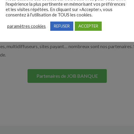
l'expérience la plus pertinente en mémorisant vos préférences
on site. Découvrez nos solutions pour vous aider à recruter en cliqu
et les visites répétées. En cliquant sur «Accepter», vous
consentez à l'utilisation de TOUS les cookies.
paramètres cookies
REFUSER
ACCEPTER
Nos solutions entreprises
s, multidiffuseurs, sites payant… nombreux sont nos partenaires. 
ide.
Partenaires de JOB BANQUE