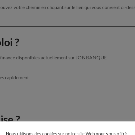
ouvez votre chemin en cliquant sur le lien qui vous convient ci-des
oi ?
 la finance disponibles actuellement sur JOB BANQUE
ces rapidement.
ise ?
Nous utilisons des cookies sur notre site Web pour vous offrir
 de la banque et de la finance par exemple un conseiller financier, 